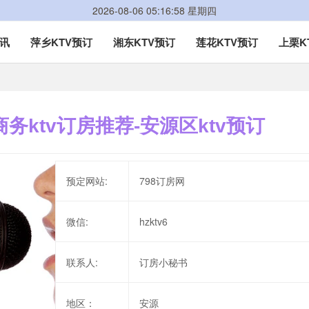
2026-08-06 05:16:59 星期四
资讯
萍乡KTV预订
湘东KTV预订
莲花KTV预订
上栗K
商务ktv订房推荐-安源区ktv预订
预定网站:
798订房网
微信:
hzktv6
联系人:
订房小秘书
地区：
安源