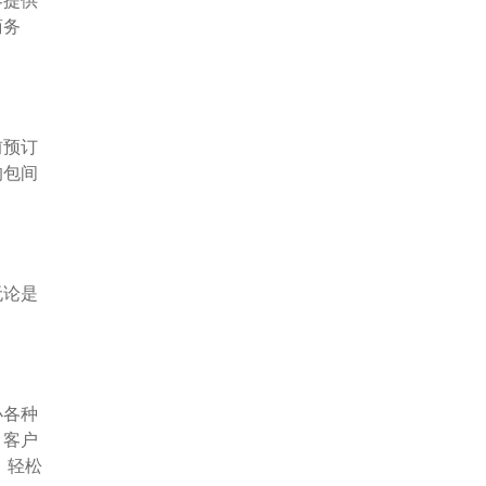
商务
前预订
的包间
无论是
办各种
、客户
，轻松