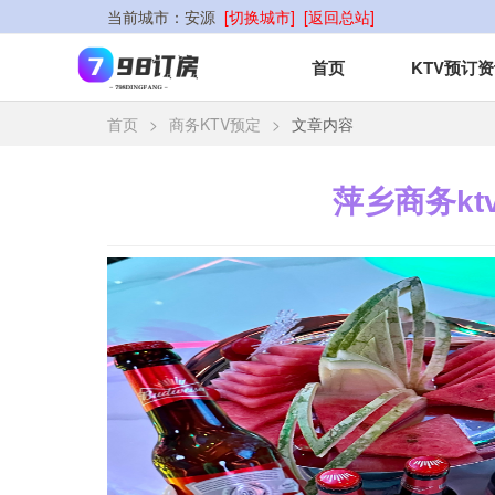
当前城市：
安源
[切换城市]
[返回总站]
首页
KTV预订
首页
>
商务KTV预定
>
文章内容
萍乡商务kt