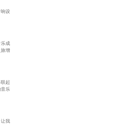
音响设
音乐成
之旅增
串联起
的音乐
，让我