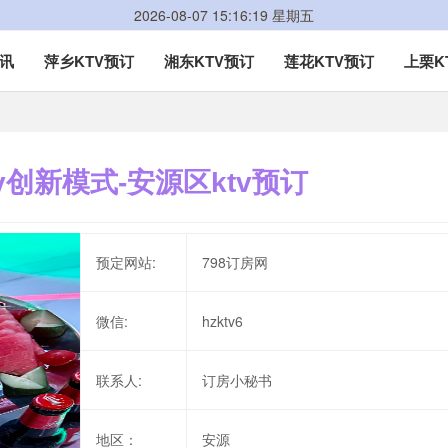
2026-08-07 15:16:19 星期五
资讯
萍乡KTV预订
湘东KTV预订
莲花KTV预订
上栗K
v创新模式-安源区ktv预订
预定网站:
798订房网
微信:
hzktv6
联系人:
订房小秘书
地区：
安源